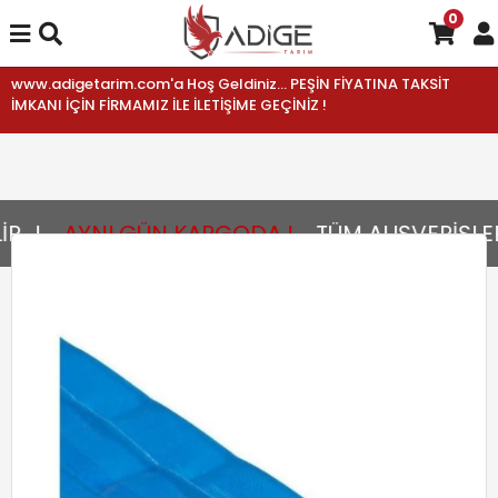
0
www.adigetarim.com'a Hoş Geldiniz... PEŞİN FİYATINA TAKSİT
İMKANI İÇİN FİRMAMIZ İLE İLETİŞİME GEÇİNİZ !
..!
AYNI GÜN KARGODA !
TÜM ALIŞVERİŞLERİ