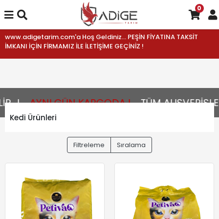
0
www.adigetarim.com'a Hoş Geldiniz... PEŞİN FİYATINA TAKSİT
İMKANI İÇİN FİRMAMIZ İLE İLETİŞİME GEÇİNİZ !
...!
AYNI GÜN KARGODA !
TÜM ALIŞVERİŞLER
Kedi Ürünleri
Filtreleme
Sıralama