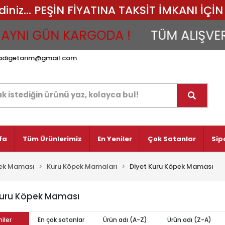
iz... PEŞİN FİYATINA TAKSİT İMKANI İÇİN 
YNI GÜN KARGODA !
TÜM ALIŞVERİŞ
adigetarim@gmail.com
fa
Tüm Ürünlerimiz
En Yeniler
Çok Satanlar
Sip
ek Maması
Kuru Köpek Mamaları
Diyet Kuru Köpek Maması
Kuru Köpek Maması
iler
En çok satanlar
Ürün adı (A-Z)
Ürün adı (Z-A)