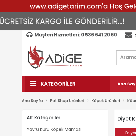
www.adigetarim.com'a Hoş Geldin
RETSİZ KARGO İLE GÖNDERİLİR...!
A
Müşteri Hizmetleri: 0 536 641 20 60
KATEGORİLER
Ana Say
Ana Sayfa
Pet Shop Ürünleri
Köpek Ürünleri
Köp
Alt Kategoriler
Diyet 
Yavru Kuru Köpek Maması
En yen