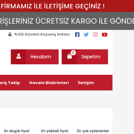
FİRMAMIZ İLE İLETİŞİME GEÇİNİZ !
LERİNİZ ÜCRETSİZ KARGO İLE GÖNDERİLİ
%100 Güvenli Alışveriş İmkanı
0
Hesabım
Sepetim
ariş Takip
Havale Bildirimleri
İletişim
En düşük fiyat
En yüksek fiyat
En çok oylananlar