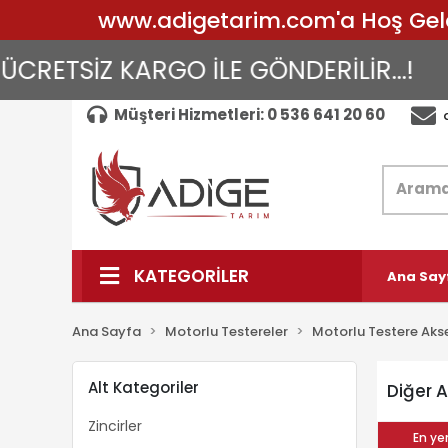
www.adigetarim.com'a Hoş Geldin
CRETSİZ KARGO İLE GÖNDERİLİR...!
A
Müşteri Hizmetleri: 0 536 641 20 60
KATEGORİLER
Ana Say
Ana Sayfa
Motorlu Testereler
Motorlu Testere Aks
Alt Kategoriler
Diğer 
Zincirler
En yen