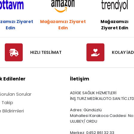
zamızı Ziyaret
Mağazamızı Ziyaret
Mağazamızı
Edin
Edin
Ziyaret Edin
HIZLI TESLİMAT
KOLAY İAD
 Edilenler
İletişim
ADİGE SAĞLIK HİZMETLERİ
Sorulan Sorular
İNŞ.TURZ.MEDİKALOTO.SAN.TİC.LTD
ş Takip
Adres: Gündüzlü
Bildirimleri
Mahallesi Karakoca Caddesi No:
ULUBEY/ ORDU
Merkez: 0452 861 32 33