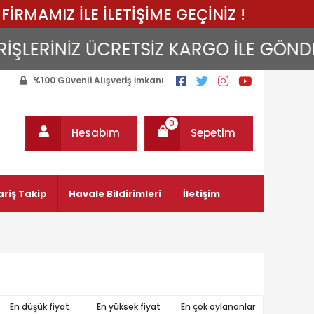
FİRMAMIZ İLE İLETİŞİME GEÇİNİZ !
LERİNİZ ÜCRETSİZ KARGO İLE GÖNDERİL
%100 Güvenli Alışveriş İmkanı
0
Hesabım
Sepetim
ariş Takip
Havale Bildirimleri
İletişim
En düşük fiyat
En yüksek fiyat
En çok oylananlar