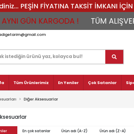
iz... PEŞİN FİYATINA TAKSİT İMKANI İÇİN 
YNI GÜN KARGODA !
TÜM ALIŞVERİŞ
adigetarim@gmail.com
fa
Tüm Ürünlerimiz
En Yeniler
Çok Satanlar
Sip
esuarları
Diğer Aksesuarlar
Aksesuarlar
iler
En çok satanlar
Ürün adı (A-Z)
Ürün adı (Z-A)