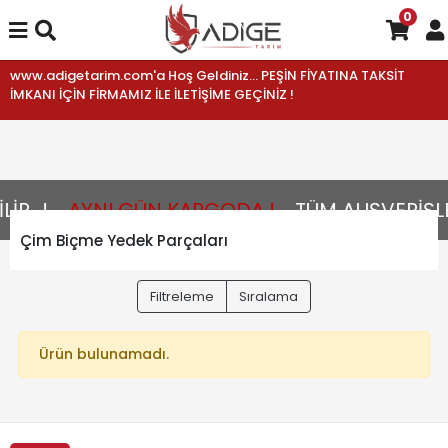
0
www.adigetarim.com'a Hoş Geldiniz... PEŞİN FİYATINA TAKSİT
İMKANI İÇİN FİRMAMIZ İLE İLETİŞİME GEÇİNİZ !
R...!
AYNI GÜN KARGODA !
TÜM ALIŞVERİŞLE
Çim Biçme Yedek Parçaları
Filtreleme
Sıralama
Ürün bulunamadı.