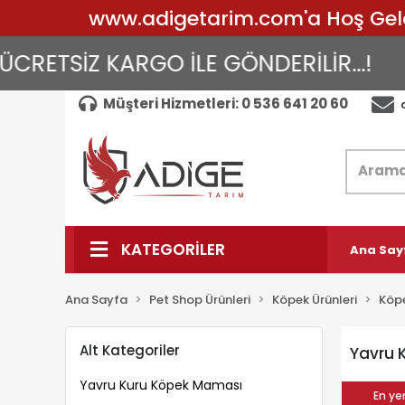
www.adigetarim.com'a Hoş Geldin
RETSİZ KARGO İLE GÖNDERİLİR...!
A
Müşteri Hizmetleri: 0 536 641 20 60
KATEGORİLER
Ana Say
Ana Sayfa
Pet Shop Ürünleri
Köpek Ürünleri
Köp
Alt Kategoriler
Yavru 
Yavru Kuru Köpek Maması
En yen