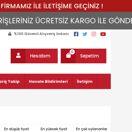
FİRMAMIZ İLE İLETİŞİME GEÇİNİZ !
LERİNİZ ÜCRETSİZ KARGO İLE GÖNDERİLİ
%100 Güvenli Alışveriş İmkanı
0
Hesabım
Sepetim
ariş Takip
Havale Bildirimleri
İletişim
En düşük fiyat
En yüksek fiyat
En çok oylananlar