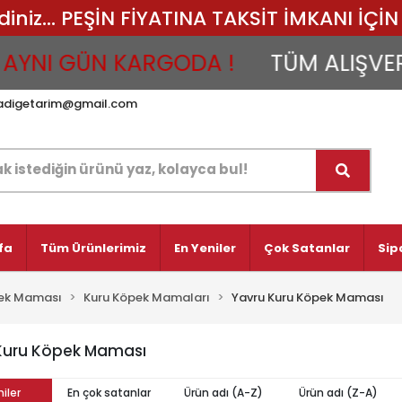
iz... PEŞİN FİYATINA TAKSİT İMKANI İÇİN 
YNI GÜN KARGODA !
TÜM ALIŞVERİŞ
adigetarim@gmail.com
fa
Tüm Ürünlerimiz
En Yeniler
Çok Satanlar
Sip
ek Maması
Kuru Köpek Mamaları
Yavru Kuru Köpek Maması
Kuru Köpek Maması
iler
En çok satanlar
Ürün adı (A-Z)
Ürün adı (Z-A)