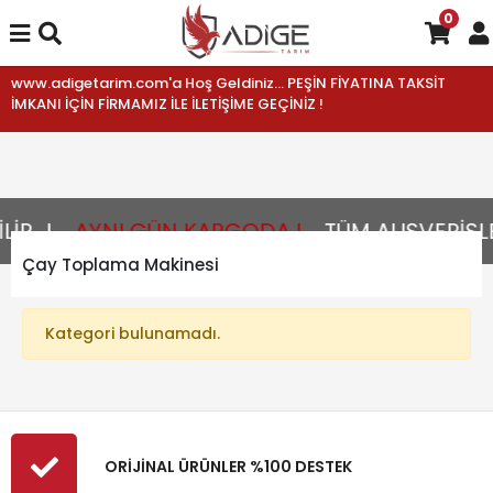
0
www.adigetarim.com'a Hoş Geldiniz... PEŞİN FİYATINA TAKSİT
İMKANI İÇİN FİRMAMIZ İLE İLETİŞİME GEÇİNİZ !
R...!
AYNI GÜN KARGODA !
TÜM ALIŞVERİŞLE
Çay Toplama Makinesi
Kategori bulunamadı.
ORİJİNAL ÜRÜNLER %100 DESTEK