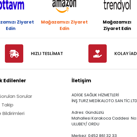
zamızı Ziyaret
Mağazamızı Ziyaret
Mağazamızı
Edin
Edin
Ziyaret Edin
HIZLI TESLİMAT
KOLAY İAD
 Edilenler
İletişim
ADİGE SAĞLIK HİZMETLERİ
Sorulan Sorular
İNŞ.TURZ.MEDİKALOTO.SAN.TİC.LTD
ş Takip
Adres: Gündüzlü
Bildirimleri
Mahallesi Karakoca Caddesi No:
ULUBEY/ ORDU
Merkez: 0452 861 32 33