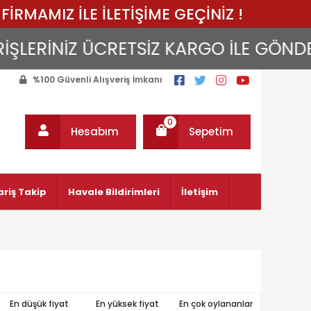
FİRMAMIZ İLE İLETİŞİME GEÇİNİZ !
LERİNİZ ÜCRETSİZ KARGO İLE GÖNDERİLİ
%100 Güvenli Alışveriş İmkanı
0
Hesabım
Sepetim
ariş Takip
Havale Bildirimleri
İletişim
En düşük fiyat
En yüksek fiyat
En çok oylananlar