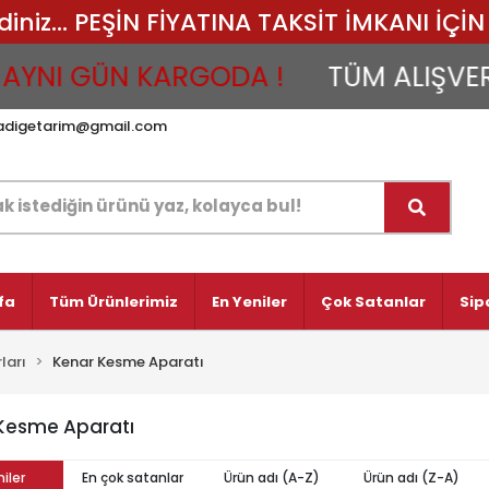
iz... PEŞİN FİYATINA TAKSİT İMKANI İÇİN 
YNI GÜN KARGODA !
TÜM ALIŞVERİŞ
adigetarim@gmail.com
fa
Tüm Ürünlerimiz
En Yeniler
Çok Satanlar
Sip
ları
Kenar Kesme Aparatı
Kesme Aparatı
iler
En çok satanlar
Ürün adı (A-Z)
Ürün adı (Z-A)