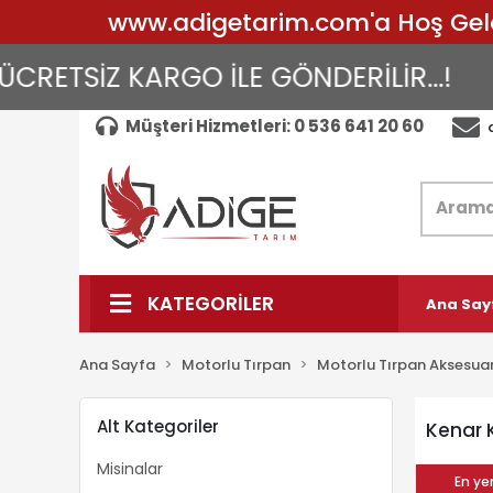
www.adigetarim.com'a Hoş Geldin
RETSİZ KARGO İLE GÖNDERİLİR...!
A
Müşteri Hizmetleri: 0 536 641 20 60
KATEGORİLER
Ana Say
Ana Sayfa
Motorlu Tırpan
Motorlu Tırpan Aksesuar
Alt Kategoriler
Kenar 
Misinalar
En yen