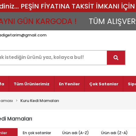
iz... PEŞİN FİYATINA TAKSİT İMKANI İÇİN 
NI GÜN KARGODA !
TÜM ALIŞVERİŞLE
adigetarim@gmail.com
fa
Tüm Ürünlerimiz
En Yeniler
Çok Satanlar
Sip
Maması
Kuru Kedi Mamaları
edi Mamaları
iler
En çok satanlar
Ürün adı (A-Z)
Ürün adı (Z-A)