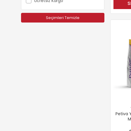
Ücretsiz Kargo
S
Seçimleri Temizle
Petiva Y
M