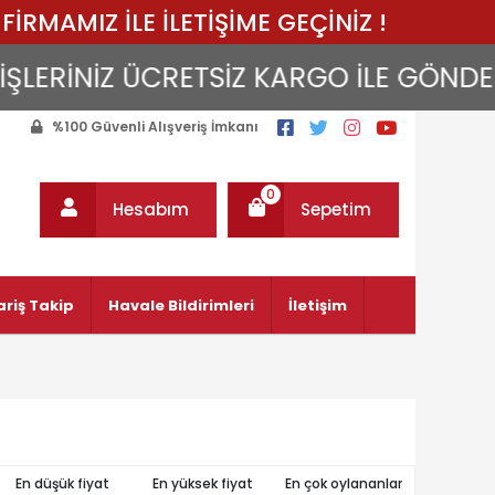
FİRMAMIZ İLE İLETİŞİME GEÇİNİZ !
RİNİZ ÜCRETSİZ KARGO İLE GÖNDERİLİR
%100 Güvenli Alışveriş İmkanı
0
Hesabım
Sepetim
ariş Takip
Havale Bildirimleri
İletişim
En düşük fiyat
En yüksek fiyat
En çok oylananlar