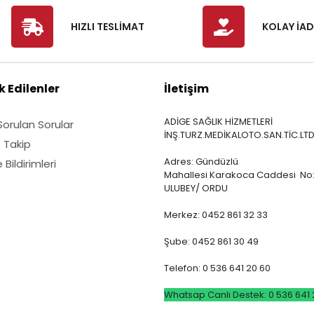
HIZLI TESLİMAT
KOLAY İAD
 Edilenler
İletişim
ADİGE SAĞLIK HİZMETLERİ
Sorulan Sorular
İNŞ.TURZ.MEDİKALOTO.SAN.TİC.LTD
ş Takip
Adres: Gündüzlü
Bildirimleri
Mahallesi Karakoca Caddesi No:
ULUBEY/ ORDU
Merkez: 0452 861 32 33
Şube: 0452 861 30 49
Telefon: 0 536 641 20 60
Whatsap Canlı Destek: 0 536 641 