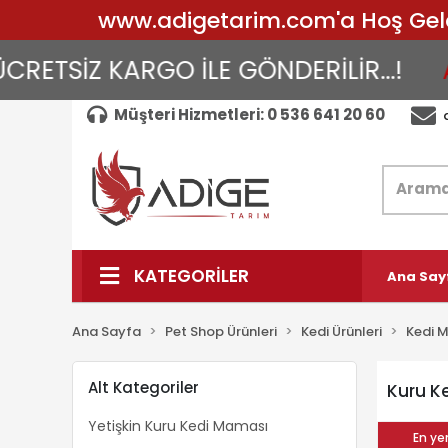
www.adigetarim.com'a Hoş Geldin
ETSİZ KARGO İLE GÖNDERİLİR...!
AY
Müşteri Hizmetleri: 0 536 641 20 60
KATEGORİLER
Ana Say
Ana Sayfa
Pet Shop Ürünleri
Kedi Ürünleri
Kedi 
Alt Kategoriler
Kuru K
Yetişkin Kuru Kedi Maması
En yen