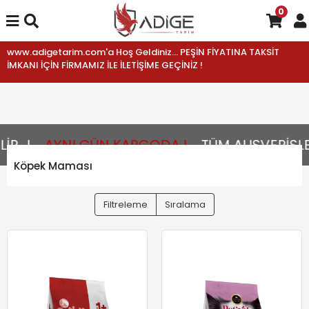
0
www.adigetarim.com'a Hoş Geldiniz... PEŞİN FİYATINA TAKSİT
İMKANI İÇİN FİRMAMIZ İLE İLETİŞİME GEÇİNİZ !
...!
AYNI GÜN KARGODA !
TÜM ALIŞVERİŞLE
Köpek Maması
Filtreleme
Sıralama