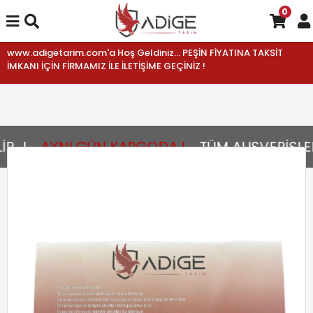
0
www.adigetarim.com'a Hoş Geldiniz... PEŞİN FİYATINA TAKSİT
İMKANI İÇİN FİRMAMIZ İLE İLETİŞİME GEÇİNİZ !
..!
AYNI GÜN KARGODA !
TÜM ALIŞVERİŞLERİ