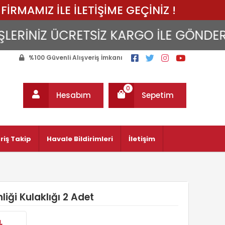
FİRMAMIZ İLE İLETİŞİME GEÇİNİZ !
İNİZ ÜCRETSİZ KARGO İLE GÖNDERİLİR..
%100 Güvenli Alışveriş İmkanı
0
Hesabım
Sepetim
riş Takip
Havale Bildirimleri
İletişim
liği Kulaklığı 2 Adet