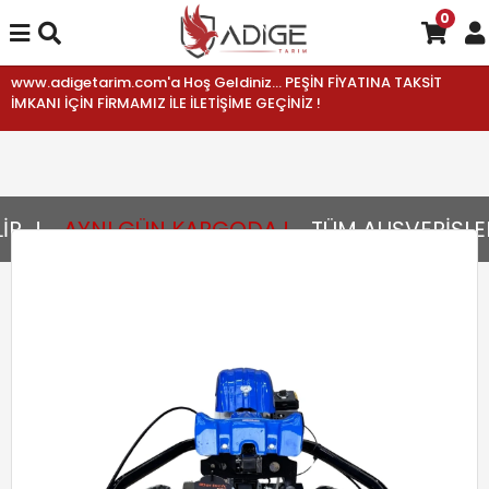
0
www.adigetarim.com'a Hoş Geldiniz... PEŞİN FİYATINA TAKSİT
İMKANI İÇİN FİRMAMIZ İLE İLETİŞİME GEÇİNİZ !
..!
AYNI GÜN KARGODA !
TÜM ALIŞVERİŞLER