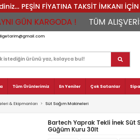
iz... PEŞİN FİYATINA TAKSİT İMKANI İÇİN 
 GÜN KARGODA !
TÜM ALIŞVERİŞLER
digetarim@gmail.com
fa
Tüm Ürünlerimiz
En Yeniler
Çok Satanlar
Sipa
leri & Ekipmanları
Süt Sağım Makineleri
Bartech Yaprak Tekli İnek Sü
Güğüm Kuru 30lt