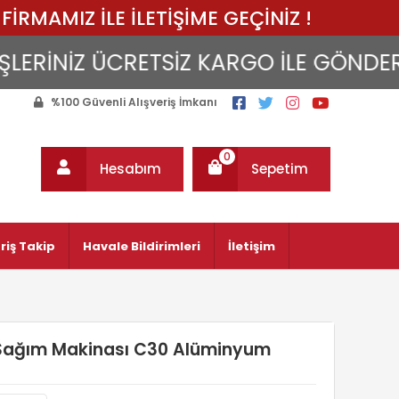
FİRMAMIZ İLE İLETİŞİME GEÇİNİZ !
İNİZ ÜCRETSİZ KARGO İLE GÖNDERİLİR..
%100 Güvenli Alışveriş İmkanı
0
Hesabım
Sepetim
riş Takip
Havale Bildirimleri
İletişim
t Sağım Makinası C30 Alüminyum