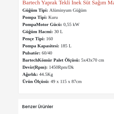
Bartech Yaprak Tekli İnek Süt Sağım 
Güğüm Tipi:
Alüminyum Güğüm
Pompa Tipi:
Kuru
PompaMotor Gücü:
0,55 kW
Güğüm Hacmi:
30 L
Pençe Tipi:
160
Pompa Kapasitesi:
185 L
Pulsatör:
60/40
BartechKömür Palet Ölçüsü:
5x43x70 cm
Devir(Rpm):
1450Rpm/Dk
Ağırlık:
44.5Kg
Ürün Ölçüsü:
49 x 115 x 87cm
Benzer Ürünler