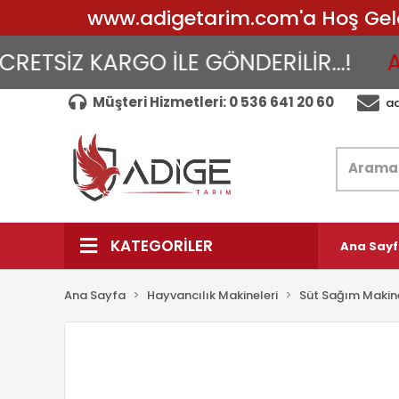
www.adigetarim.com'a Hoş Geldin
SİZ KARGO İLE GÖNDERİLİR...!
AYNI
Müşteri Hizmetleri: 0 536 641 20 60
a
KATEGORİLER
Ana Say
Ana Sayfa
Hayvancılık Makineleri
Süt Sağım Makine