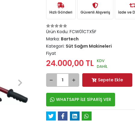
Hızlı Gönderi
Güvenli Alışveriş
İade ve 
Ürün Kodu:
FCW01CTX5F
Marka:
Bartech
Kategori:
Süt Sağım Makineleri
Fiyat
KDV
24.000,00 TL
DAHİL
Sepete Ekle
WHATSAPP İLE SİPARİŞ VER