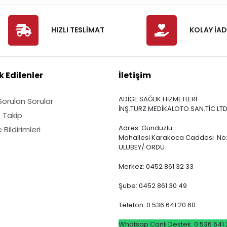
HIZLI TESLİMAT
KOLAY İAD
 Edilenler
İletişim
ADİGE SAĞLIK HİZMETLERİ
Sorulan Sorular
İNŞ.TURZ.MEDİKALOTO.SAN.TİC.LTD
ş Takip
Adres: Gündüzlü
Bildirimleri
Mahallesi Karakoca Caddesi No:
ULUBEY/ ORDU
Merkez: 0452 861 32 33
Şube: 0452 861 30 49
Telefon: 0 536 641 20 60
Whatsap Canlı Destek: 0 536 641 