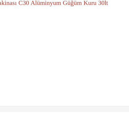
Makinası C30 Alüminyum Güğüm Kuru 30lt