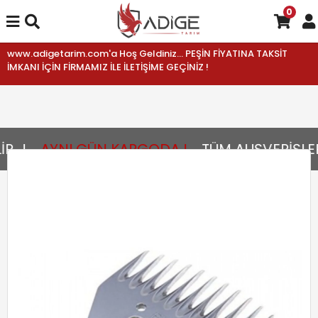
0
www.adigetarim.com'a Hoş Geldiniz... PEŞİN FİYATINA TAKSİT
İMKANI İÇİN FİRMAMIZ İLE İLETİŞİME GEÇİNİZ !
..!
AYNI GÜN KARGODA !
TÜM ALIŞVERİŞLER