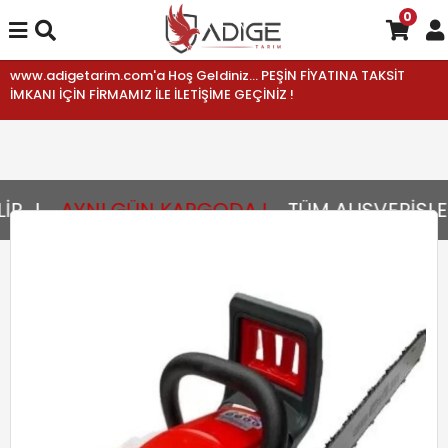
0
www.adigetarim.com'a Hoş Geldiniz... PEŞİN FİYATINA TAKSİT
İMKANI İÇİN FİRMAMIZ İLE İLETİŞİME GEÇİNİZ !
...!
AYNI GÜN KARGODA !
TÜM ALIŞVERİŞLER