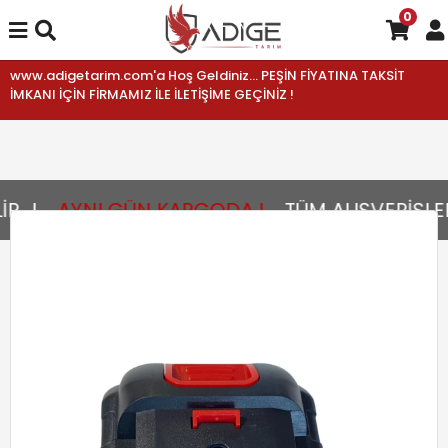
0
www.adigetarim.com'a Hoş Geldiniz... PEŞİN FİYATINA TAKSİT
İMKANI İÇİN FİRMAMIZ İLE İLETİŞİME GEÇİNİZ !
..!
AYNI GÜN KARGODA !
TÜM ALIŞVERİŞLER