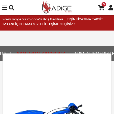
0
www.adigetarim.com'a Hoş Geldiniz... PEŞİN FİYATINA TAKSİT
İMKANI İÇİN FİRMAMIZ İLE İLETİŞİME GEÇİNİZ !
...!
AYNI GÜN KARGODA !
TÜM ALIŞVERİŞLER