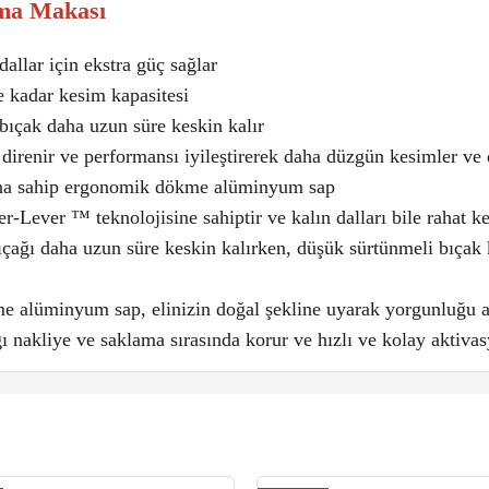
ama Makası
llar için ekstra güç sağlar
e kadar kesim kapasitesi
 bıçak daha uzun süre keskin kalır
irenir ve performansı iyileştirerek daha düzgün kesimler ve 
arına sahip ergonomik dökme alüminyum sap
ever ™ teknolojisine sahiptir ve kalın dalları bile rahat kes
bıçağı daha uzun süre keskin kalırken, düşük sürtünmeli bıçak
me alüminyum sap, elinizin doğal şekline uyarak yorgunluğu az
ğı nakliye ve saklama sırasında korur ve hızlı ve kolay aktivas