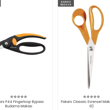
KARGO
KARG
BEDAVA
BEDAV
 Bypass
Fiskars Classsic Evrensel Makas (Sağ
Fis
El)