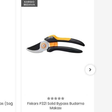
O
KARGO
A
BEDAVA
kars P321 Solid Bypass Budama
Fiskars P26 Single Step
Makası
Budama Makası