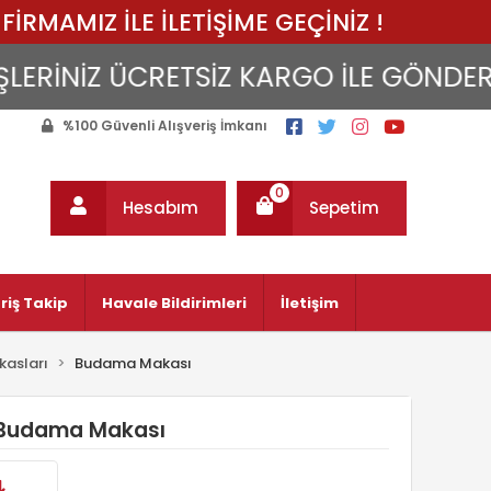
FİRMAMIZ İLE İLETİŞİME GEÇİNİZ !
İNİZ ÜCRETSİZ KARGO İLE GÖNDERİLİR..
%100 Güvenli Alışveriş İmkanı
0
Hesabım
Sepetim
riş Takip
Havale Bildirimleri
İletişim
asları
Budama Makası
l Budama Makası