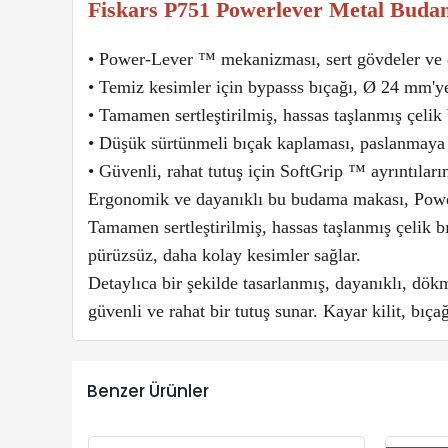
Fiskars P751 Powerlever Metal Bud
• Power-Lever ™ mekanizması, sert gövdeler ve da
• Temiz kesimler için bypasss bıçağı, Ø 24 mm'y
• Tamamen sertleştirilmiş, hassas taşlanmış çelik
• Düşük sürtünmeli bıçak kaplaması, paslanmaya d
• Güvenli, rahat tutuş için SoftGrip ™ ayrıntıl
Ergonomik ve dayanıklı bu budama makası, Power-L
Tamamen sertleştirilmiş, hassas taşlanmış çelik 
pürüzsüz, daha kolay kesimler sağlar.
Detaylıca bir şekilde tasarlanmış, dayanıklı, dök
güvenli ve rahat bir tutuş sunar. Kayar kilit, bıça
Benzer Ürünler