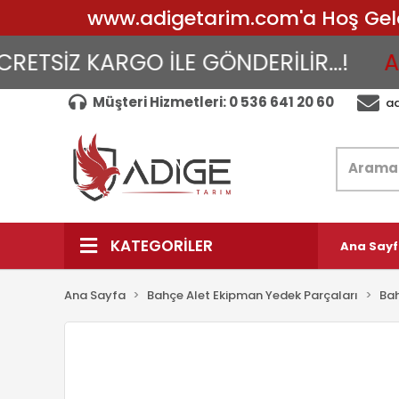
www.adigetarim.com'a Hoş Geldin
SİZ KARGO İLE GÖNDERİLİR...!
AYNI
Müşteri Hizmetleri: 0 536 641 20 60
a
KATEGORİLER
Ana Say
Ana Sayfa
Bahçe Alet Ekipman Yedek Parçaları
Bah