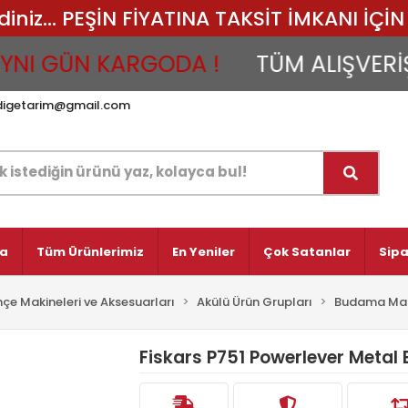
iz... PEŞİN FİYATINA TAKSİT İMKANI İÇİN 
 GÜN KARGODA !
TÜM ALIŞVERİŞLER
digetarim@gmail.com
fa
Tüm Ürünlerimiz
En Yeniler
Çok Satanlar
Sipa
çe Makineleri ve Aksesuarları
Akülü Ürün Grupları
Budama Mak
Fiskars P751 Powerlever Meta