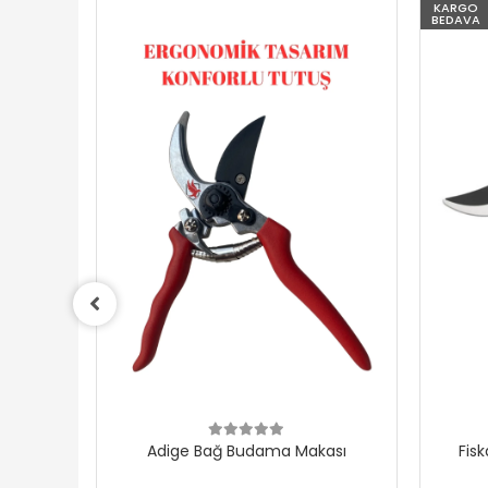
KARGO
BEDAVA
Adige Bağ Budama Makası
Fiskars P44 Fingerloop
Budama Makası