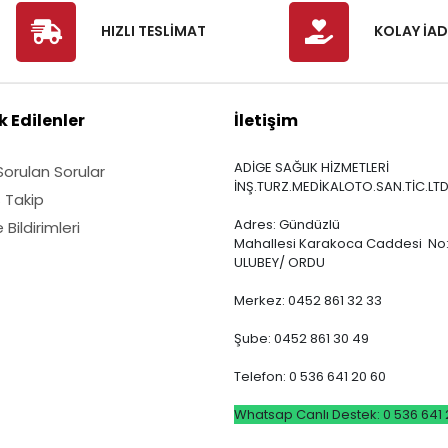
HIZLI TESLİMAT
KOLAY İAD
 Edilenler
İletişim
ADİGE SAĞLIK HİZMETLERİ
Sorulan Sorular
İNŞ.TURZ.MEDİKALOTO.SAN.TİC.LTD
ş Takip
Adres: Gündüzlü
Bildirimleri
Mahallesi Karakoca Caddesi No:
ULUBEY/ ORDU
Merkez: 0452 861 32 33
Şube: 0452 861 30 49
Telefon: 0 536 641 20 60
Whatsap Canlı Destek: 0 536 641 