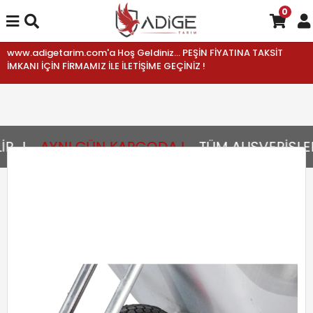
0
www.adigetarim.com'a Hoş Geldiniz... PEŞİN FİYATINA TAKSİT
İMKANI İÇİN FİRMAMIZ İLE İLETİŞİME GEÇİNİZ !
..!
AYNI GÜN KARGODA !
TÜM ALIŞVERİŞLER