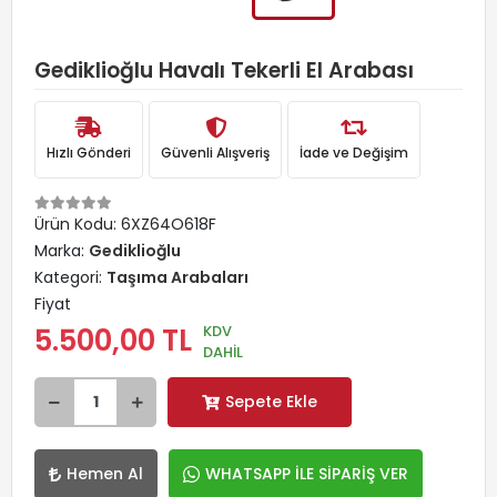
Gediklioğlu Havalı Tekerli El Arabası
Hızlı Gönderi
Güvenli Alışveriş
İade ve Değişim
Ürün Kodu:
6XZ64O618F
Marka:
Gediklioğlu
Kategori:
Taşıma Arabaları
Fiyat
KDV
5.500,00 TL
DAHİL
Sepete Ekle
Hemen Al
WHATSAPP İLE SİPARİŞ VER