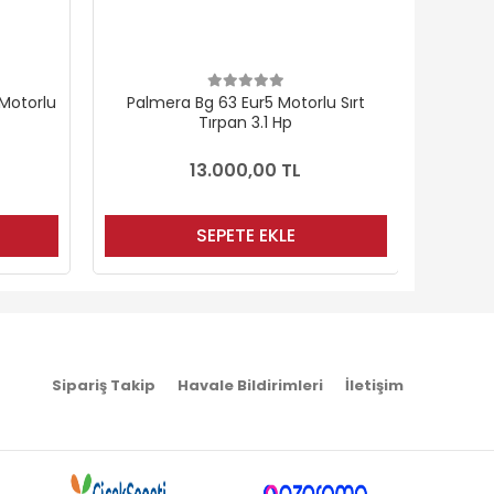
 Sırt
Kawasaki Tj53 E Tasuka EURO5
Oleom
Motorlu Sırt Tırpan
25.650,00 TL
SEPETE EKLE
Sipariş Takip
Havale Bildirimleri
İletişim