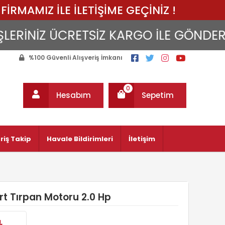
FİRMAMIZ İLE İLETİŞİME GEÇİNİZ !
NİZ ÜCRETSİZ KARGO İLE GÖNDERİLİR...
%100 Güvenli Alışveriş İmkanı
0
Hesabım
Sepetim
riş Takip
Havale Bildirimleri
İletişim
rt Tırpan Motoru 2.0 Hp