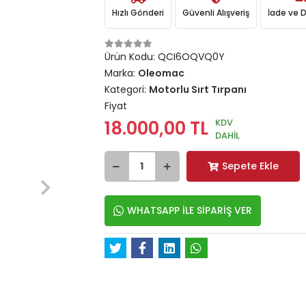
Hızlı Gönderi
Güvenli Alışveriş
İade ve 
Ürün Kodu:
QCI6OQVQ0Y
Marka:
Oleomac
Kategori:
Motorlu Sırt Tırpanı
Fiyat
KDV
18.000,00 TL
DAHİL
Sepete Ekle
WHATSAPP İLE SİPARİŞ VER