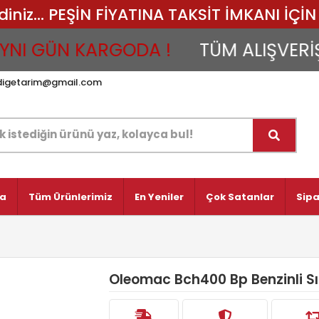
iz... PEŞİN FİYATINA TAKSİT İMKANI İÇİN 
GÜN KARGODA !
TÜM ALIŞVERİŞLERİ
digetarim@gmail.com
fa
Tüm Ürünlerimiz
En Yeniler
Çok Satanlar
Sipa
Oleomac Bch400 Bp Benzinli Sı