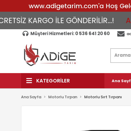
www.adigetarim.com'a Hoş Geldin
İZ KARGO İLE GÖNDERİLİR...!
AYNI 
Müşteri Hizmetleri: 0 536 641 20 60
a
KATEGORİLER
Ana Say
Ana Sayfa
Motorlu Tırpan
Motorlu Sırt Tırpanı