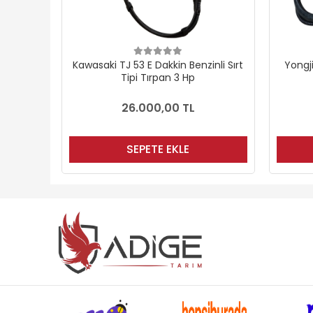
nli Sırt
Yongjia Benzin Motorlu Sırt Tırpanı
Oleoma
2.7 Hp
9.000,00 TL
SEPETE EKLE