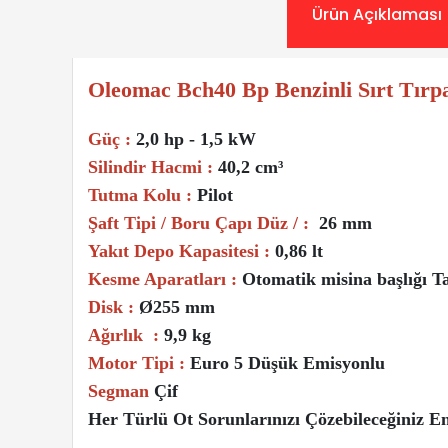
Ürün Açıklaması
Oleomac Bch40 Bp Benzinli Sırt Tırp
Güç :
2,0 hp - 1,5 kW
Silindir Hacmi :
40,2 cm³
Tutma Kolu :
Pilot
Şaft Tipi / Boru Çapı Düz / :
26 mm
Yakıt Depo Kapasitesi :
0,86 lt
Kesme Aparatları :
Otomatik misina başlığı T
Disk :
Ø255 mm
Ağırlık :
9,9 kg
Motor Tipi :
Euro 5 Düşük Emisyonlu
Segman
Çif
Her Türlü Ot Sorunlarınızı Çözebileceğiniz E