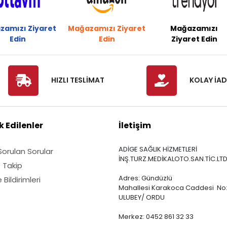
zamızı Ziyaret
Mağazamızı Ziyaret
Mağazamızı
Edin
Edin
Ziyaret Edin
HIZLI TESLİMAT
KOLAY İAD
 Edilenler
İletişim
ADİGE SAĞLIK HİZMETLERİ
Sorulan Sorular
İNŞ.TURZ.MEDİKALOTO.SAN.TİC.LTD
ş Takip
Adres: Gündüzlü
Bildirimleri
Mahallesi Karakoca Caddesi No:
ULUBEY/ ORDU
Merkez: 0452 861 32 33