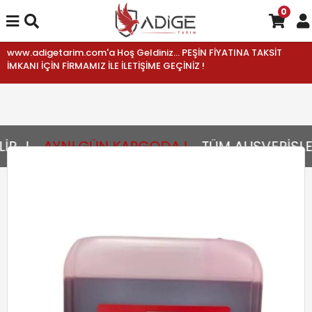
0
www.adigetarim.com'a Hoş Geldiniz... PEŞİN FİYATINA TAKSİT
İMKANI İÇİN FİRMAMIZ İLE İLETİŞİME GEÇİNİZ !
...!
AYNI GÜN KARGODA !
TÜM ALIŞVERİŞLER