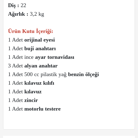
Diş :
22
Ağırlık :
3,2 kg
Ürün Kutu İçeriği:
1 Adet
orijinal eyesi
1 Adet
buji anahtarı
1 Adet ince
ayar tornavidası
3 Adet
alyan anahtar
1 Adet 500 cc pilastik yağ
benzin ölçeği
1 Adet
kılavuz kılıfı
1 Adet
kılavuz
1 Adet
zincir
1 Adet
motorlu testere