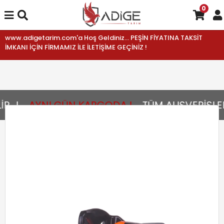
0
www.adigetarim.com'a Hoş Geldiniz... PEŞİN FİYATINA TAKSİT
İMKANI İÇİN FİRMAMIZ İLE İLETİŞİME GEÇİNİZ !
..!
AYNI GÜN KARGODA !
TÜM ALIŞVERİŞLER