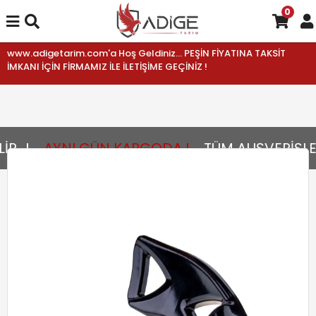
0
www.adigetarim.com'a Hoş Geldiniz... PEŞİN FİYATINA TAKSİT
İMKANI İÇİN FİRMAMIZ İLE İLETİŞİME GEÇİNİZ !
...!
AYNI GÜN KARGODA !
TÜM ALIŞVERİŞLER