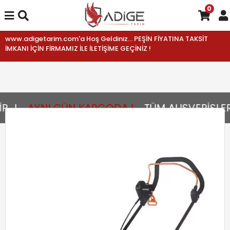
0
www.adigetarim.com'a Hoş Geldiniz... PEŞİN FİYATINA TAKSİT
İMKANI İÇİN FİRMAMIZ İLE İLETİŞİME GEÇİNİZ !
..!
AYNI GÜN KARGODA !
TÜM ALIŞVERİŞLERİ