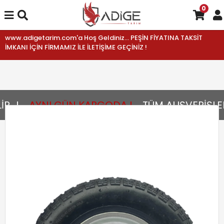
0
www.adigetarim.com'a Hoş Geldiniz... PEŞİN FİYATINA TAKSİT
İMKANI İÇİN FİRMAMIZ İLE İLETİŞİME GEÇİNİZ !
..!
AYNI GÜN KARGODA !
TÜM ALIŞVERİŞLER