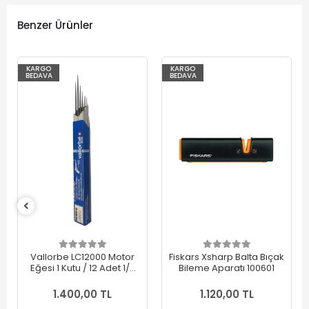
Benzer Ürünler
KARGO
KARGO
BEDAVA
BEDAVA
Vallorbe LC12000 Motor
Fiskars Xsharp Balta Bıçak
Eğesi 1 Kutu / 12 Adet 1/8
Bileme Aparatı 100601
(3.20Mm)
1.400,00 TL
1.120,00 TL