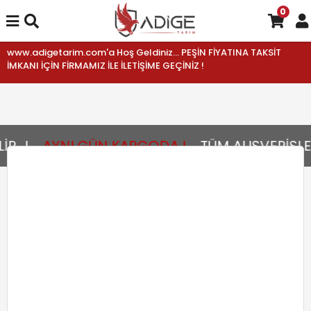
0
www.adigetarim.com'a Hoş Geldiniz... PEŞİN FİYATINA TAKSİT
İMKANI İÇİN FİRMAMIZ İLE İLETİŞİME GEÇİNİZ !
...!
AYNI GÜN KARGODA !
TÜM ALIŞVERİŞLER