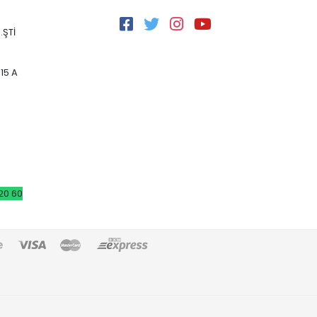
.ŞTİ
15 A
20 60