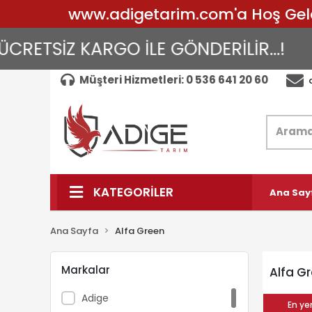
www.adigetarim.com'a Hoş Geldin
RETSİZ KARGO İLE GÖNDERİLİR...!
A
Müşteri Hizmetleri: 0 536 641 20 60
KATEGORİLER
Ana Say
Ana Sayfa
Alfa Green
Markalar
Alfa G
Adige
En yen