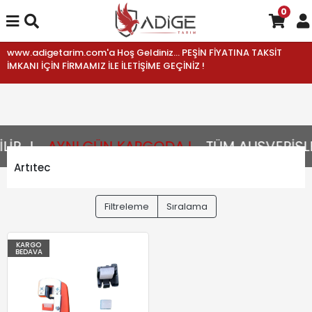
0
www.adigetarim.com'a Hoş Geldiniz... PEŞİN FİYATINA TAKSİT
İMKANI İÇİN FİRMAMIZ İLE İLETİŞİME GEÇİNİZ !
R...!
AYNI GÜN KARGODA !
TÜM ALIŞVERİŞLE
Artıtec
Filtreleme
Sıralama
KARGO
BEDAVA