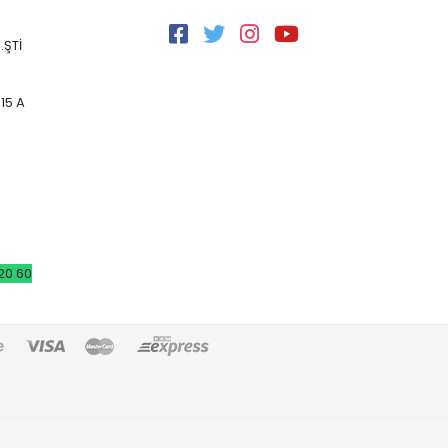
.ŞTİ
15 A
20 60