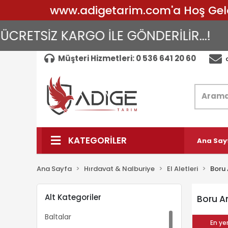
www.adigetarim.com'a Hoş Geldin
CRETSİZ KARGO İLE GÖNDERİLİR...!
A
Müşteri Hizmetleri: 0 536 641 20 60
KATEGORİLER
Ana Say
Ana Sayfa
Hırdavat & Nalburiye
El Aletleri
Boru 
Alt Kategoriler
Boru A
Baltalar
En yen