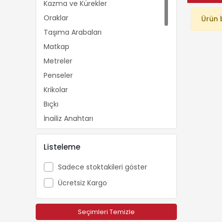
Kazma ve Kürekler
Oraklar
Ürün 
Taşıma Arabaları
Matkap
Metreler
Penseler
Krikolar
Bıçkı
İngiliz Anahtarı
Boru Anahtarı
Listeleme
Kerpeten
Tornavidalar
Sadece stoktakileri göster
Silikon Tabancaları
Ücretsiz Kargo
Karıştırıcılar
İp ve Urganlar
Seçimleri Temizle
Törpüler ve Eğeler