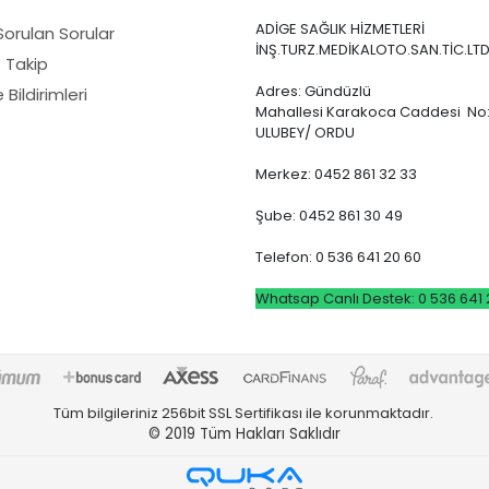
ADİGE SAĞLIK HİZMETLERİ
Sorulan Sorular
İNŞ.TURZ.MEDİKALOTO.SAN.TİC.LTD
ş Takip
Adres: Gündüzlü
Bildirimleri
Mahallesi Karakoca Caddesi No:
ULUBEY/ ORDU
Merkez: 0452 861 32 33
Şube: 0452 861 30 49
Telefon: 0 536 641 20 60
Whatsap Canlı Destek: 0 536 641 
Tüm bilgileriniz 256bit SSL Sertifikası ile korunmaktadır.
© 2019
Tüm Hakları Saklıdır