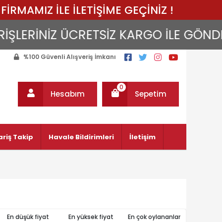
FİRMAMIZ İLE İLETİŞİME GEÇİNİZ !
LERİNİZ ÜCRETSİZ KARGO İLE GÖNDERİL
%100 Güvenli Alışveriş İmkanı
0
Hesabım
Sepetim
ariş Takip
Havale Bildirimleri
İletişim
En düşük fiyat
En yüksek fiyat
En çok oylananlar