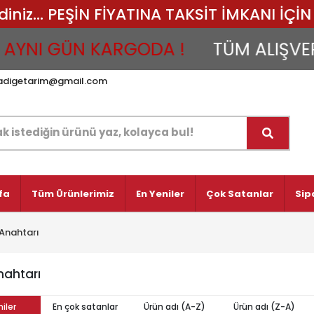
iz... PEŞİN FİYATINA TAKSİT İMKANI İÇİN 
YNI GÜN KARGODA !
TÜM ALIŞVERİŞ
adigetarim@gmail.com
fa
Tüm Ürünlerimiz
En Yeniler
Çok Satanlar
Sip
Anahtarı
nahtarı
iler
En çok satanlar
Ürün adı (A-Z)
Ürün adı (Z-A)