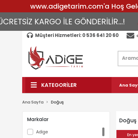
www.adigetarim.com'a Hoş Geldin
RETSİZ KARGO İLE GÖNDERİLİR...!
A
Müşteri Hizmetleri: 0 536 641 20 60
KATEGORİLER
Ana Say
Ana Sayfa
Doğuş
Markalar
Doğuş
Adige
En yen