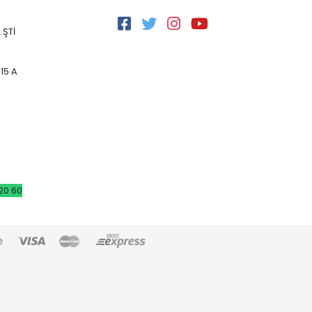
.ŞTİ
15 A
20 60