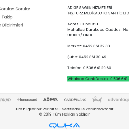
ADİGE SAĞLIK HİZMETLERİ
Sorulan Sorular
İNŞ.TURZ.MEDİKALOTO.SAN.TİC.LTD
ş Takip
Adres: Gündüzlü
Bildirimleri
Mahallesi Karakoca Caddesi No:
ULUBEY/ ORDU
Merkez: 0452 861 32 33
Şube: 0452 861 30 49
Telefon: 0 536 641 20 60
Whatsap Canlı Destek: 0 536 641 
Tüm bilgileriniz 256bit SSL Sertifikası ile korunmaktadır.
© 2019
Tüm Hakları Saklıdır