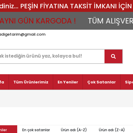
iz... PEŞİN FİYATINA TAKSİT İMKANI İÇİN 
YNI GÜN KARGODA !
TÜM ALIŞVERİŞ
adigetarim@gmail.com
fa
Tüm Ürünlerimiz
En Yeniler
Çok Satanlar
Sip
iler
En çok satanlar
Ürün adı (A-Z)
Ürün adı (Z-A)