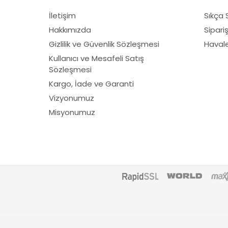
Fibrodem
İletişim
Sıkça 
First
Hakkımızda
Sipari
Fiskars
Gizlilik ve Güvenlik Sözleşmesi
Havale 
Fırat
Kullanıcı ve Mesafeli Satış
Sözleşmesi
Fırtına
Kargo, İade ve Garanti
Fıskars
Vizyonumuz
Gediklioğlu
Misyonumuz
Himax
Honda
Husqvarna
Kawasaki
Knc
Loncın
Lubex