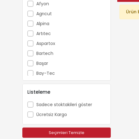
Afyon
Ürün 
Agrıcut
Alpina
Artıtec
Aspartox
Bartech
Başar
Bay-Tec
Beıyuan
Listeleme
Beready
Boryap
Sadece stoktakileri göster
Brofar
Ücretsiz Kargo
Bursa Tohum
Campagnola
Seçimleri Temizle