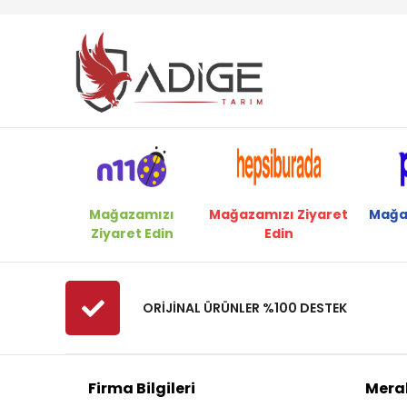
Carlton
Cifarelli
Dakkin
Deltadem
Deltadem
Echo
Efor
Ekolojik Tarım
Mağazamızı
Mağazamızı Ziyaret
Mağa
Ziyaret Edin
Edin
Elmacıoğlu
Energy
Eurosystems
ORİJİNAL ÜRÜNLER %100 DESTEK
Fadelsan
Felco
Firma Bilgileri
Merak
Ferrino