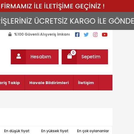
FİRMAMIZ İLE İLETİŞİME GEÇİNİZ !
LERİNİZ ÜCRETSİZ KARGO İLE GÖNDERİLİ
%100 Güvenli Alışveriş İmkanı
0
Hesabım
Sepetim
ariş Takip
Havale Bildirimleri
İletişim
En düşük fiyat
En yüksek fiyat
En çok oylananlar