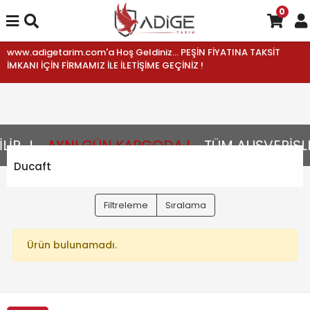
0
www.adigetarim.com'a Hoş Geldiniz... PEŞİN FİYATINA TAKSİT
İMKANI İÇİN FİRMAMIZ İLE İLETİŞİME GEÇİNİZ !
R...!
AYNI GÜN KARGODA !
TÜM ALIŞVERİŞLE
Ducaft
Filtreleme
Sıralama
Ürün bulunamadı.