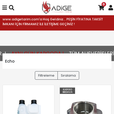
0
www.adigetarim.com'a Hoş Geldiniz... PEŞİN FİYATINA TAKSİT
İMKANI İÇİN FİRMAMIZ İLE İLETİŞİME GEÇİNİZ !
!
AYNI GÜN KARGODA !
TÜM ALIŞVERİŞLERİN
Echo
Filtreleme
Sıralama
KARGO
BEDAVA