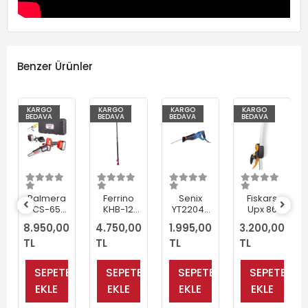
Benzer Ürünler
KARGO
KARGO
KARGO
KARGO
BEDAVA
BEDAVA
BEDAVA
BEDAVA
Ferrino
Senix
Fiskars
Echo CS-
KHB-12
YT2204-
Upx 86
590
KHB-14
02 Tilki
Teleskopik
Benzinli
4.750,00
1.995,00
3.200,00
29.950,00
Budama
Kuyruğu
Yüksek
Profesyonel
TL
Testeresi
TL
Testere
TL
Dal
TL
Testere
Teleskopik
720W
Budama
(Yeni
Kol 3 Mt
Testeresi
Seri)
SEPETE
SEPETE
SEPETE
SEPETE
EKLE
EKLE
EKLE
EKLE