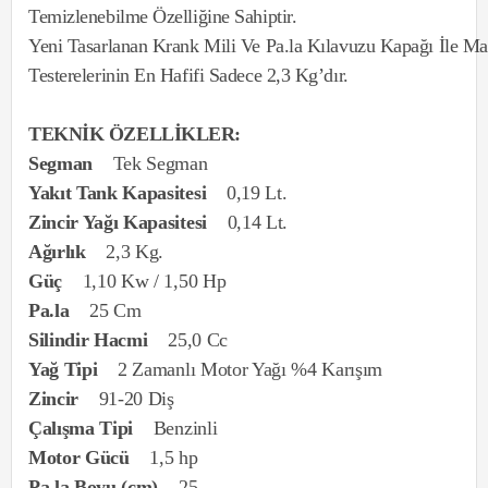
Temizlenebilme Özelliğine Sahiptir.
Yeni Tasarlanan Krank Mili Ve Pa.la Kılavuzu Kapağı İle Ma
Testerelerinin En Hafifi Sadece 2,3 Kg’dır.
TEKNİK ÖZELLİKLER:
Segman
Tek Segman
Yakıt Tank Kapasitesi
0,19 Lt.
Zincir Yağı Kapasitesi
0,14 Lt.
Ağırlık
2,3 Kg.
Güç
1,10 Kw / 1,50 Hp
Pa.la
25 Cm
Silindir Hacmi
25,0 Cc
Yağ Tipi
2 Zamanlı Motor Yağı %4 Karışım
Zincir
91-20 Diş
Çalışma Tipi
Benzinli
Motor Gücü
1,5 hp
Pa.la Boyu (cm)
25