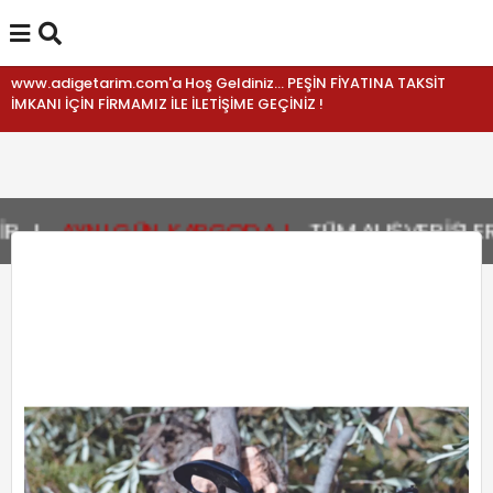
www.adigetarim.com'a Hoş Geldiniz... PEŞİN FİYATINA TAKSİT
İMKANI İÇİN FİRMAMIZ İLE İLETİŞİME GEÇİNİZ !
.!
AYNI GÜN KARGODA !
TÜM ALIŞVERİŞLERİN