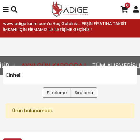
0
www.adigetarim.com'a Hoş Geldiniz... PEŞİN FİYATINA TAKSİT
İMKANI İÇİN FİRMAMIZ İLE İLETİŞİME GEÇİNİZ !
R...!
AYNI GÜN KARGODA !
TÜM ALIŞVERİŞLE
Einhell
Filtreleme
Sıralama
Ürün bulunamadı.