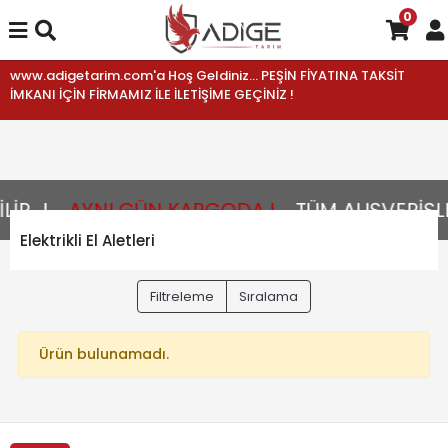
0
www.adigetarim.com'a Hoş Geldiniz... PEŞİN FİYATINA TAKSİT
İMKANI İÇİN FİRMAMIZ İLE İLETİŞİME GEÇİNİZ !
R...!
AYNI GÜN KARGODA !
TÜM ALIŞVERİŞLE
Elektrikli El Aletleri
Filtreleme
Sıralama
Ürün bulunamadı.