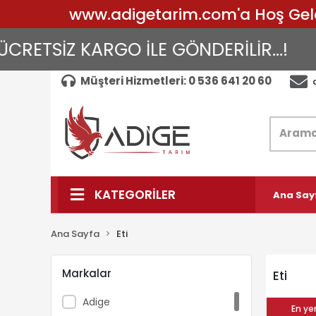
www.adigetarim.com'a Hoş Geldin
RETSİZ KARGO İLE GÖNDERİLİR...!
A
Müşteri Hizmetleri: 0 536 641 20 60
KATEGORİLER
Ana Say
Ana Sayfa
Eti
Markalar
Eti
Adige
En yen