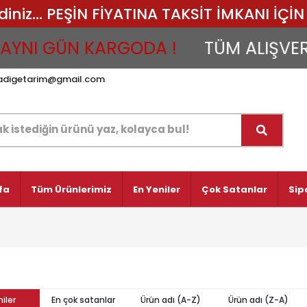
iz... PEŞİN FİYATINA TAKSİT İMKANI İÇİN 
YNI GÜN KARGODA !
TÜM ALIŞVERİŞ
adigetarim@gmail.com
fa
Tüm Ürünlerimiz
En Yeniler
Çok Satanlar
Sip
iler
En çok satanlar
Ürün adı (A-Z)
Ürün adı (Z-A)