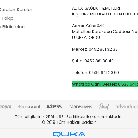
ADİGE SAĞLIK HİZMETLERİ
Sorulan Sorular
İNŞ.TURZ.MEDİKALOTO.SAN.TİC.LTD
ş Takip
Adres: Gündüzlü
Bildirimleri
Mahallesi Karakoca Caddesi No:
ULUBEY/ ORDU
Merkez: 0452 861 32 33
Şube: 0452 861 30 49
Telefon: 0 536 641 20 60
Whatsap Canlı Destek: 0 536 641 
Tüm bilgileriniz 256bit SSL Sertifikası ile korunmaktadır.
© 2019
Tüm Hakları Saklıdır