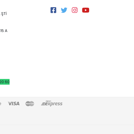
.ŞTİ
15 A
20 60