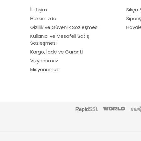
First
İletişim
Sıkça 
Fiskars
Hakkımızda
Sipari
Fırat
Gizlilik ve Güvenlik Sözleşmesi
Havale 
Fırtına
Kullanıcı ve Mesafeli Satış
Sözleşmesi
Fıskars
Kargo, İade ve Garanti
Gediklioğlu
Vizyonumuz
GMT
Misyonumuz
Grass Mixture
Himax
Honda
Husqvarna
Kawasaki
Knc
Loncın