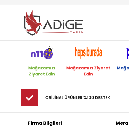
Carlton
Cifarelli
Dakkin
Deltadem
Deltadem
Echo
Efor
Ekolojik Tarım
Mağazamızı
Mağazamızı Ziyaret
Mağa
Ziyaret Edin
Edin
Energy
Eurosystems
Fadelsan
ORİJİNAL ÜRÜNLER %100 DESTEK
Felco
Ferrino
Firma Bilgileri
Merak
Fibrodem