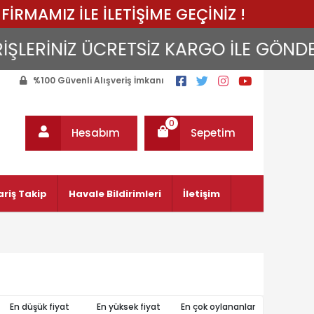
FİRMAMIZ İLE İLETİŞİME GEÇİNİZ !
LERİNİZ ÜCRETSİZ KARGO İLE GÖNDERİLİ
%100 Güvenli Alışveriş İmkanı
0
Hesabım
Sepetim
ariş Takip
Havale Bildirimleri
İletişim
En düşük fiyat
En yüksek fiyat
En çok oylananlar