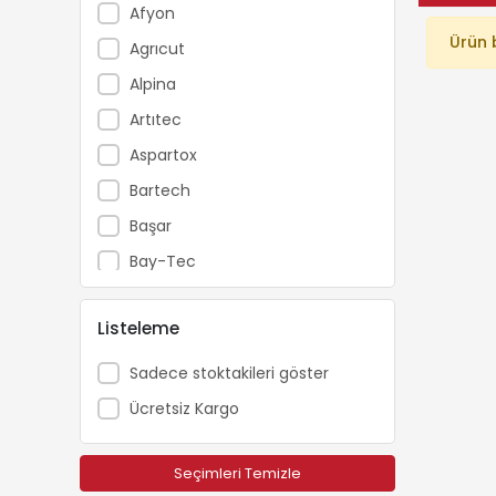
Afyon
Ürün 
Agrıcut
Alpina
Artıtec
Aspartox
Bartech
Başar
Bay-Tec
Beıyuan
Listeleme
Beready
Boryap
Sadece stoktakileri göster
Brofar
Ücretsiz Kargo
Bursa Tohum
Campagnola
Seçimleri Temizle