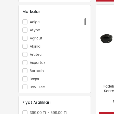
Markalar
Adige
Afyon
Agrıcut
Alpina
Artıtec
Aspartox
Bartech
Başar
Fadel
Bay-Tec
Sarım
Beıyuan
Misine
Fiyat Aralıkları
Beready
Boryap
399,00 TL - 599,00 TL