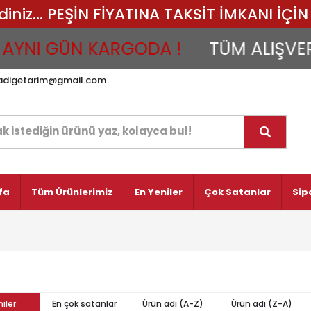
iz... PEŞİN FİYATINA TAKSİT İMKANI İÇİN 
YNI GÜN KARGODA !
TÜM ALIŞVERİŞ
adigetarim@gmail.com
fa
Tüm Ürünlerimiz
En Yeniler
Çok Satanlar
Sip
iler
En çok satanlar
Ürün adı (A-Z)
Ürün adı (Z-A)