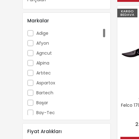
KARGO
BEDAVA
Markalar
Adige
Afyon
Agrıcut
Alpina
Artıtec
Aspartox
Bartech
Başar
Felco 1
Bay-Tec
Beıyuan
2
Fiyat Aralıkları
Beready