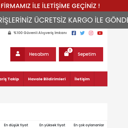
FİRMAMIZ İLE İLETİŞİME GEÇİNİZ !
LERİNİZ ÜCRETSİZ KARGO İLE GÖNDERİLİ
%100 Güvenli Alışveriş İmkanı
0
Hesabım
Sepetim
ariş Takip
Havale Bildirimleri
İletişim
En düşük fiyat
En yüksek fiyat
En çok oylananlar