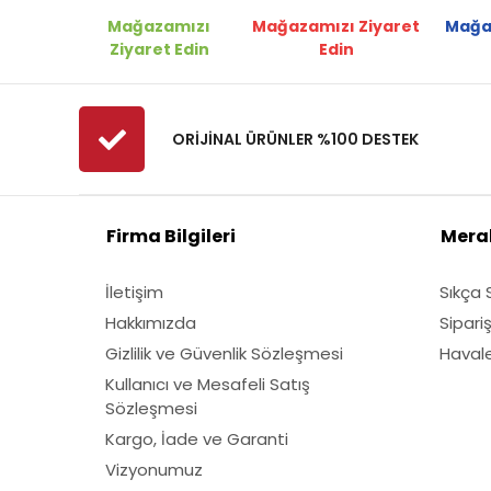
Eurosystems
Mağazamızı
Mağazamızı Ziyaret
Mağa
Fadelsan
Ziyaret Edin
Edin
Felco
Ferrino
ORİJİNAL ÜRÜNLER %100 DESTEK
Fibrodem
First
Fiskars
Firma Bilgileri
Merak
Fırat
İletişim
Sıkça 
Fırtına
Hakkımızda
Sipari
Fıskars
Gizlilik ve Güvenlik Sözleşmesi
Havale 
Gediklioğlu
Kullanıcı ve Mesafeli Satış
Grass Mixture
Sözleşmesi
Himax
Kargo, İade ve Garanti
Honda
Vizyonumuz