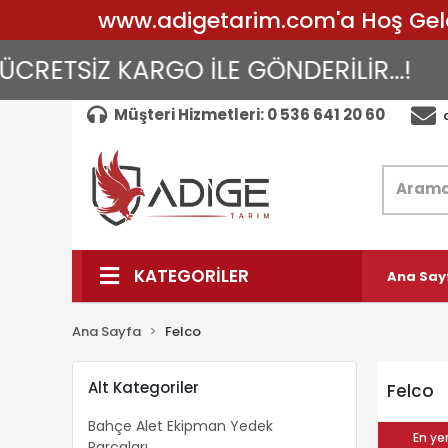
www.adigetarim.com'a Hoş Geldin
RETSİZ KARGO İLE GÖNDERİLİR...!
A
Müşteri Hizmetleri: 0 536 641 20 60
KATEGORİLER
Ana Say
Ana Sayfa
Felco
Alt Kategoriler
Felco
Bahçe Alet Ekipman Yedek
En yen
Parçaları