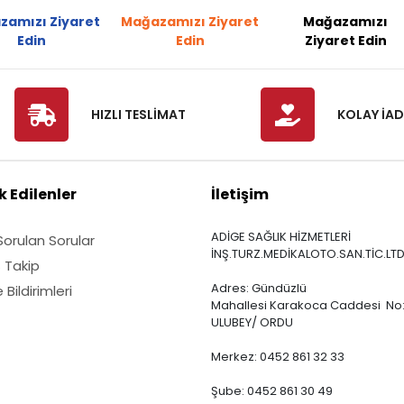
zamızı Ziyaret
Mağazamızı Ziyaret
Mağazamızı
Edin
Edin
Ziyaret Edin
HIZLI TESLİMAT
KOLAY İAD
 Edilenler
İletişim
ADİGE SAĞLIK HİZMETLERİ
Sorulan Sorular
İNŞ.TURZ.MEDİKALOTO.SAN.TİC.LTD
ş Takip
Adres: Gündüzlü
Bildirimleri
Mahallesi Karakoca Caddesi No:
ULUBEY/ ORDU
Merkez: 0452 861 32 33
Şube: 0452 861 30 49