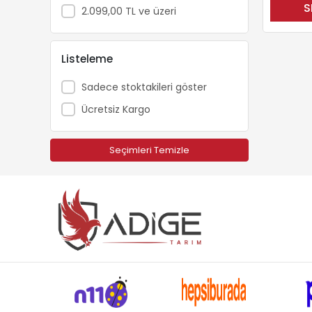
S
Boryap
2.099,00 TL ve üzeri
Brofar
Bursa Tohum
Listeleme
Campagnola
Sadece stoktakileri göster
Carlton
Ücretsiz Kargo
Cifarelli
Dakkin
Seçimleri Temizle
Deltadem
Deltadem
Echo
Efor
Ekolojik Tarım
Elmacıoğlu
Energy