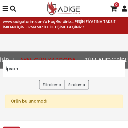
0
www.adigetarim.com'a Hoş Geldiniz... PEŞİN FİYATINA TAKSİT
İMKANI İÇİN FİRMAMIZ İLE İLETİŞİME GEÇİNİZ !
R...!
AYNI GÜN KARGODA !
TÜM ALIŞVERİŞLE
İpsan
Filtreleme
Sıralama
Ürün bulunamadı.