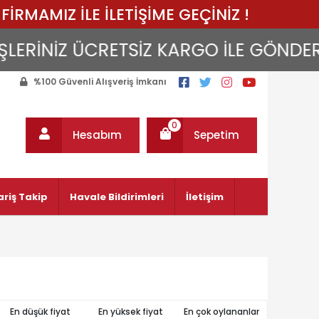
FİRMAMIZ İLE İLETİŞİME GEÇİNİZ !
RİNİZ ÜCRETSİZ KARGO İLE GÖNDERİLİR
%100 Güvenli Alışveriş İmkanı
0
Hesabım
Sepetim
ariş Takip
Havale Bildirimleri
İletişim
En düşük fiyat
En yüksek fiyat
En çok oylananlar