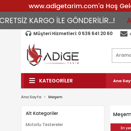
www.adigetarim.com'a Hoş Geldin
ETSİZ KARGO İLE GÖNDERİLİR...!
AY
Müşteri Hizmetleri: 0 536 641 20 60
KATEGORİLER
Ana Say
Ana Sayfa
Meşem
Alt Kategoriler
Meşe
Motorlu Testereler
En yen