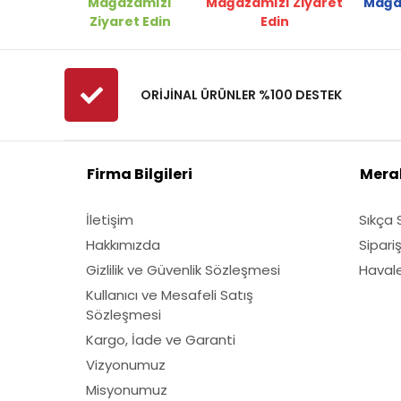
Mağazamızı
Mağazamızı Ziyaret
Mağa
Fadelsan
Ziyaret Edin
Edin
Felco
Ferrino
ORİJİNAL ÜRÜNLER %100 DESTEK
Fibrodem
First
Fiskars
Firma Bilgileri
Merak
Fırat
İletişim
Sıkça 
Fırtına
Hakkımızda
Sipari
Fıskars
Gizlilik ve Güvenlik Sözleşmesi
Havale 
Gediklioğlu
Kullanıcı ve Mesafeli Satış
GMT
Sözleşmesi
Grass Mixture
Kargo, İade ve Garanti
Himax
Vizyonumuz
Misyonumuz
Honda