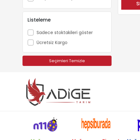
S
Brofar
Bursa Tohum
Listeleme
Campagnola
Sadece stoktakileri göster
Carlton
Ücretsiz Kargo
Cifarelli
Dakkin
Seçimleri Temizle
Deltadem
Deltadem
Echo
Efor
Ekolojik Tarım
Elmacıoğlu
Energy
Eurosystems