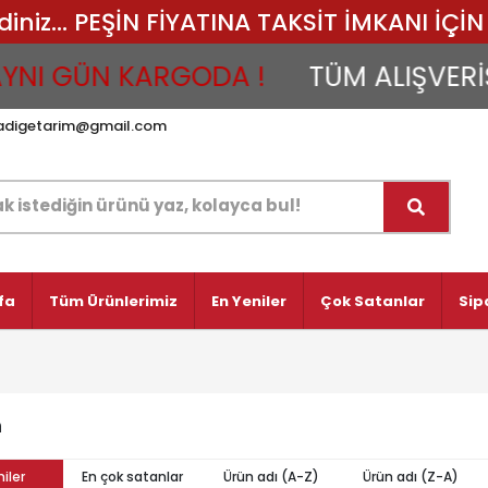
iz... PEŞİN FİYATINA TAKSİT İMKANI İÇİN 
NI GÜN KARGODA !
TÜM ALIŞVERİŞLE
adigetarim@gmail.com
fa
Tüm Ürünlerimiz
En Yeniler
Çok Satanlar
Sip
m
iler
En çok satanlar
Ürün adı (A-Z)
Ürün adı (Z-A)