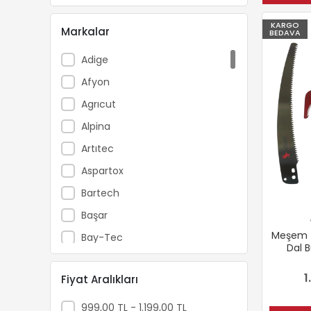
KARGO
Markalar
BEDAVA
Adige
Afyon
Agrıcut
Alpina
Artıtec
Aspartox
Bartech
Başar
Meşem T
Bay-Tec
Dal 
Beıyuan
1
Fiyat Aralıkları
Beready
Boryap
999,00 TL - 1.199,00 TL