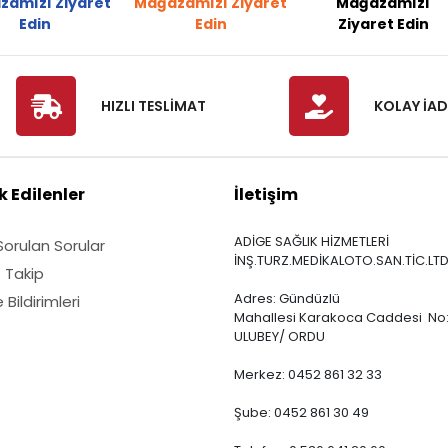
zamızı Ziyaret
Mağazamızı Ziyaret
Mağazamızı
Edin
Edin
Ziyaret Edin
HIZLI TESLİMAT
KOLAY İAD
 Edilenler
İletişim
ADİGE SAĞLIK HİZMETLERİ
Sorulan Sorular
İNŞ.TURZ.MEDİKALOTO.SAN.TİC.LTD
ş Takip
Adres: Gündüzlü
Bildirimleri
Mahallesi Karakoca Caddesi No:
ULUBEY/ ORDU
Merkez: 0452 861 32 33
Şube: 0452 861 30 49