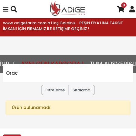
0
www.adigetarim.com'a Hoş Geldiniz... PEŞİN FİYATINA TAKSİT
İMKANI İÇİN FİRMAMIZ İLE İLETİŞİME GEÇİNİZ !
R...!
AYNI GÜN KARGODA !
TÜM ALIŞVERİŞLE
Orac
Filtreleme
Sıralama
Ürün bulunamadı.