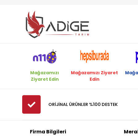
Carlton
Cifarelli
Dakkin
Deltadem
Deltadem
Echo
Efor
Ekolojik Tarım
Mağazamızı
Mağazamızı Ziyaret
Mağa
Ziyaret Edin
Edin
Elmacıoğlu
Energy
Eurosystems
ORİJİNAL ÜRÜNLER %100 DESTEK
Fadelsan
Felco
Firma Bilgileri
Merak
Ferrino