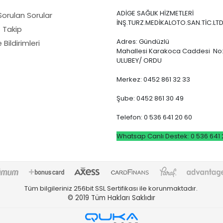
ADİGE SAĞLIK HİZMETLERİ
Sorulan Sorular
İNŞ.TURZ.MEDİKALOTO.SAN.TİC.LTD
ş Takip
Adres: Gündüzlü
Bildirimleri
Mahallesi Karakoca Caddesi No:
ULUBEY/ ORDU
Merkez: 0452 861 32 33
Şube: 0452 861 30 49
Telefon: 0 536 641 20 60
Whatsap Canlı Destek: 0 536 641 
Tüm bilgileriniz 256bit SSL Sertifikası ile korunmaktadır.
© 2019
Tüm Hakları Saklıdır