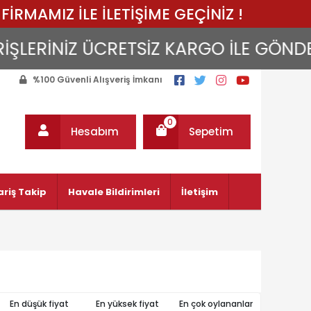
FİRMAMIZ İLE İLETİŞİME GEÇİNİZ !
LERİNİZ ÜCRETSİZ KARGO İLE GÖNDERİLİ
%100 Güvenli Alışveriş İmkanı
0
Hesabım
Sepetim
ariş Takip
Havale Bildirimleri
İletişim
En düşük fiyat
En yüksek fiyat
En çok oylananlar