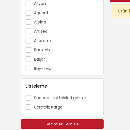
Afyon
Ürün 
Agrıcut
Alpina
Artıtec
Aspartox
Bartech
Başar
Bay-Tec
Beıyuan
Listeleme
Beready
Boryap
Sadece stoktakileri göster
Brofar
Ücretsiz Kargo
Bursa Tohum
Campagnola
Seçimleri Temizle