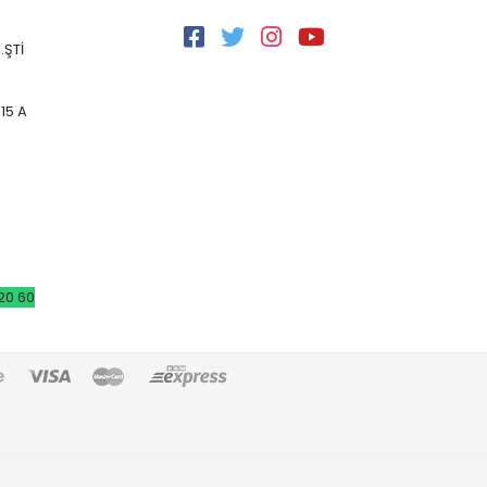
.ŞTİ
15 A
20 60