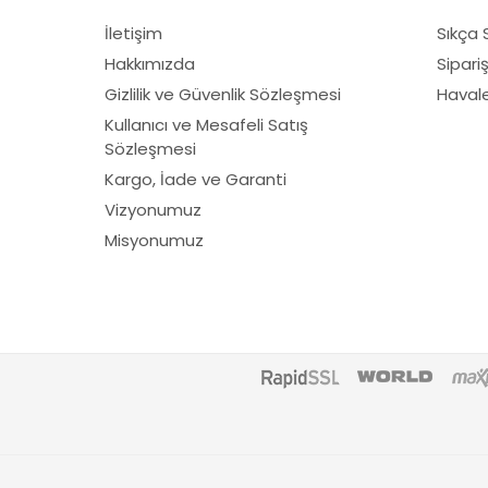
Fibrodem
İletişim
Sıkça 
First
Hakkımızda
Sipari
Fiskars
Gizlilik ve Güvenlik Sözleşmesi
Havale 
Fırat
Kullanıcı ve Mesafeli Satış
Sözleşmesi
Fırtına
Kargo, İade ve Garanti
Fıskars
Vizyonumuz
Gediklioğlu
Misyonumuz
GMT
Grass Mixture
Himax
Honda
Husqvarna
Kawasaki
Knc