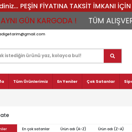
iz... PEŞİN FİYATINA TAKSİT İMKANI İÇİN 
YNI GÜN KARGODA !
TÜM ALIŞVERİŞ
adigetarim@gmail.com
fa
Tüm Ürünlerimiz
En Yeniler
Çok Satanlar
Sip
Mate
iler
En çok satanlar
Ürün adı (A-Z)
Ürün adı (Z-A)