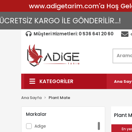
www.adigetarim.com'a Hoş Geldin
RETSİZ KARGO İLE GÖNDERİLİR...!
A
Müşteri Hizmetleri: 0 536 641 20 60
KATEGORİLER
Ana Say
Ana Sayfa
Plant Mate
Markalar
Plant 
Adige
En yen