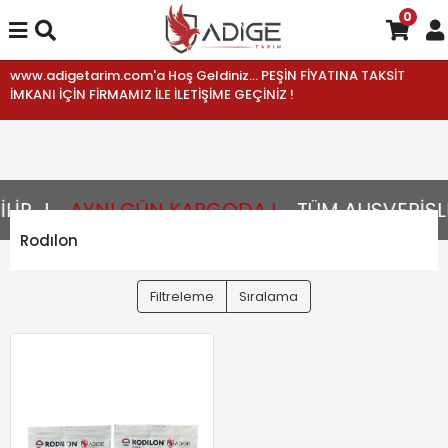
0
www.adigetarim.com'a Hoş Geldiniz... PEŞİN FİYATINA TAKSİT
İMKANI İÇİN FİRMAMIZ İLE İLETİŞİME GEÇİNİZ !
R...!
AYNI GÜN KARGODA !
TÜM ALIŞVERİŞLE
Rodılon
Filtreleme
Sıralama