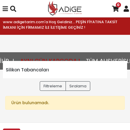
0
www.adigetarim.com'a Hoş Geldiniz... PEŞİN FİYATINA TAKSİT
İMKANI İÇİN FİRMAMIZ İLE İLETİŞİME GEÇİNİZ !
R...!
AYNI GÜN KARGODA !
TÜM ALIŞVERİŞLE
Silikon Tabancaları
Filtreleme
Sıralama
Ürün bulunamadı.