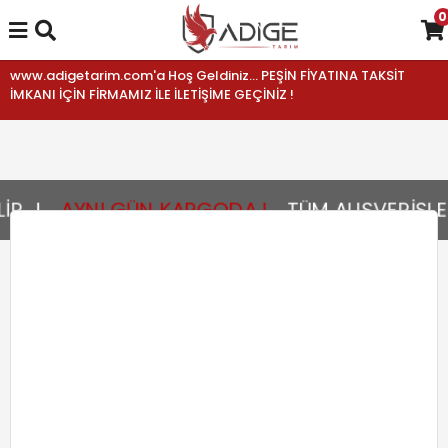
0
www.adigetarim.com'a Hoş Geldiniz... PEŞİN FİYATINA TAKSİT
İMKANI İÇİN FİRMAMIZ İLE İLETİŞİME GEÇİNİZ !
...!
AYNI GÜN KARGODA !
TÜM ALIŞVERİŞLER