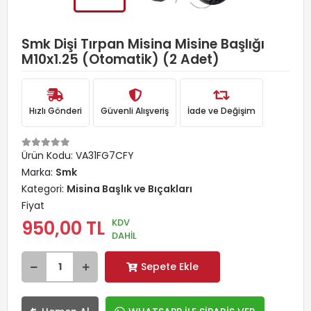
Smk Dişi Tırpan Misina Misine Başlığı
M10x1.25 (Otomatik) (2 Adet)
Hızlı Gönderi
Güvenli Alışveriş
İade ve Değişim
Ürün Kodu:
VA31FG7CFY
Marka:
Smk
Kategori:
Misina Başlık ve Bıçakları
Fiyat
KDV
950,00 TL
DAHİL
Sepete Ekle