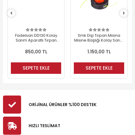
Fadelsan DD130 Kolay
Smk Dişi Tırpan Misina
Sarım Aparatlı Tırpan
Misine Başlığı Kolay Sarım
Misine Misina Başlığı (2
M10x1.25 (Otomatik) (2
Adet)
Adet)
850,00 TL
1.150,00 TL
SEPETE EKLE
SEPETE EKLE
ORİJİNAL ÜRÜNLER %100 DESTEK
HIZLI TESLİMAT