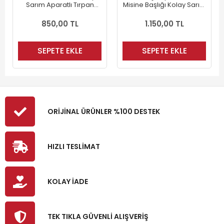
Sarım Aparatlı Tırpan
Misine Başlığı Kolay Sarım
Misine Misina Başlığı (2
M10x1.25 (Otomatik) (2
Adet)
Adet)
850,00 TL
1.150,00 TL
SEPETE EKLE
SEPETE EKLE
ORİJİNAL ÜRÜNLER %100 DESTEK
HIZLI TESLİMAT
KOLAY İADE
TEK TIKLA GÜVENLİ ALIŞVERİŞ