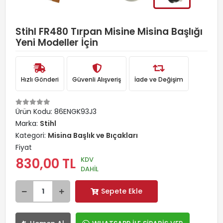
Stihl FR480 Tırpan Misine Misina Başlığı
Yeni Modeller İçin
Hızlı Gönderi
Güvenli Alışveriş
İade ve Değişim
Ürün Kodu:
86ENGK93J3
Marka:
Stihl
Kategori:
Misina Başlık ve Bıçakları
Fiyat
KDV
830,00 TL
DAHİL
Sepete Ekle