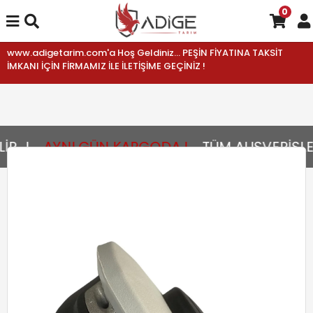
0
www.adigetarim.com'a Hoş Geldiniz... PEŞİN FİYATINA TAKSİT
İMKANI İÇİN FİRMAMIZ İLE İLETİŞİME GEÇİNİZ !
...!
AYNI GÜN KARGODA !
TÜM ALIŞVERİŞLER