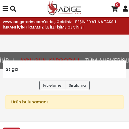
0
www.adigetarim.com'a Hoş Geldiniz... PEŞİN FİYATINA TAKSİT
İMKANI İÇİN FİRMAMIZ İLE İLETİŞİME GEÇİNİZ !
R...!
AYNI GÜN KARGODA !
TÜM ALIŞVERİŞLE
Stiga
Filtreleme
Sıralama
Ürün bulunamadı.